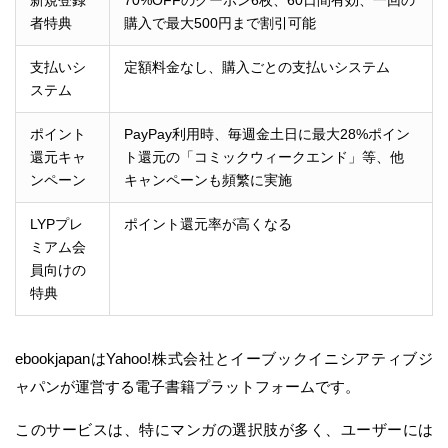
新規登録
70%OFFのクーポン6枚、60日間有効、一回の
者特典
購入で最大500円まで割引可能
支払いシ
定額料金なし、購入ごとの支払いシステム
ステム
ポイント
PayPay利用時、毎週金土日に最大28%ポイン
還元キャ
ト還元の「コミックウィークエンド」等、他
ンペーン
キャンペーンも頻繁に実施
LYPプレ
ポイント還元率が高くなる
ミアム会
員向けの
特典
ebookjapanはYahoo!株式会社とイーブックイニシアティブジ
ャパンが運営する電子書籍プラットフォームです。
このサービスは、特にマンガの選択肢が多く、ユーザーには