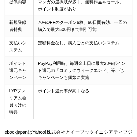
提供内容
マンガの選択肢が多く、無料作品やセール、
ポイント制度があり
新規登録
70%OFFのクーポン6枚、60日間有効、一回の
者特典
購入で最大500円まで割引可能
支払いシ
定額料金なし、購入ごとの支払いシステム
ステム
ポイント
PayPay利用時、毎週金土日に最大28%ポイン
還元キャ
ト還元の「コミックウィークエンド」等、他
ンペーン
キャンペーンも頻繁に実施
LYPプレ
ポイント還元率が高くなる
ミアム会
員向けの
特典
ebookjapanはYahoo!株式会社とイーブックイニシアティブジ